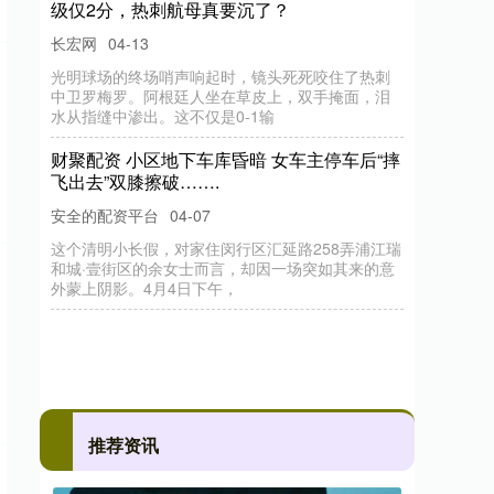
级仅2分，热刺航母真要沉了？
长宏网
04-13
光明球场的终场哨声响起时，镜头死死咬住了热刺
中卫罗梅罗。阿根廷人坐在草皮上，双手掩面，泪
水从指缝中渗出。这不仅是0-1输
财聚配资 小区地下车库昏暗 女车主停车后“摔
飞出去”双膝擦破…….
安全的配资平台
04-07
这个清明小长假，对家住闵行区汇延路258弄浦江瑞
和城·壹街区的余女士而言，却因一场突如其来的意
外蒙上阴影。4月4日下午，
推荐资讯