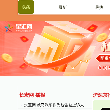
头条
最新
最热
首页
长
长宏网 播报
沪深京
永宝网 威马汽车作为被告被上诉人的1起涉及普通破产债权确认纠