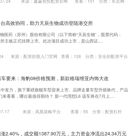
7-24
来源：鑫赢智投配资官网
查看：
151
分类：
长宏网
平台高效协同，助力天辰生物成功登陆港交所
辰生物医药（苏州）股份有限公司（以下简称“天辰生物”，股票代码：
交易所主板正式挂牌上市。此次项目成功上市，是山西证....
24
来源：配资炒股入门官网
查看：
126
分类：
安全的配资平台
磅新车要来：海豹08价格预测，新款格瑞维亚内饰大改
集中发力，旗下重磅旗舰车型迎来上市、品牌走量车型升级换代，产品
来看看，哪台最值得期待？ 新一代理想L6 该车将在7月上....
7-17
来源：凤凰策略平台
查看：
55
分类：
配资杠杆
2.40%，成交额1387.90万元，主力资金净流出24.34万元