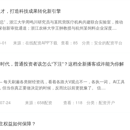
人才，打造科技成果转化新引擎
副总”，浙江大学周鸣川研究员与某民营医疗机构共建联合实验室，推动
创新审批通道；浙江农林大学王翀教授与杭州某饲料企业深度....
-01
来源：在线配资APP下载
查看：
85
分类：
安全的配资平台
Ai时代，普通投资者该怎么“下注”？这档全新播客或许能为你解
 每天刷遍各类财经资讯，看着各路大V观点不一，各执一词 。AI工具
但当你真正要做决定的时候，反而比以前更犹豫了。 信....
7-24
来源：658配资
查看：
118
分类：
配资开户
车主权益如何保障？