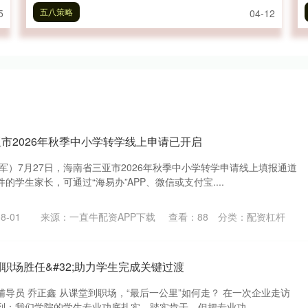
五八策略
5
04-12
亚市2026年秋季中小学转学线上申请已开启
军）7月27日，海南省三亚市2026年秋季中小学转学申请线上填报通道
学生家长，可通过“海易办”APP、微信或支付宝....
8-01
来源：一直牛配资APP下载
查看：
88
分类：
配资杠杆
职场胜任&#32;助力学生完成关键过渡
导员 乔正鑫 从课堂到职场，“最后一公里”如何走？ 在一次企业走访
：我们学院的学生专业功底扎实、踏实肯干，但把专业功....