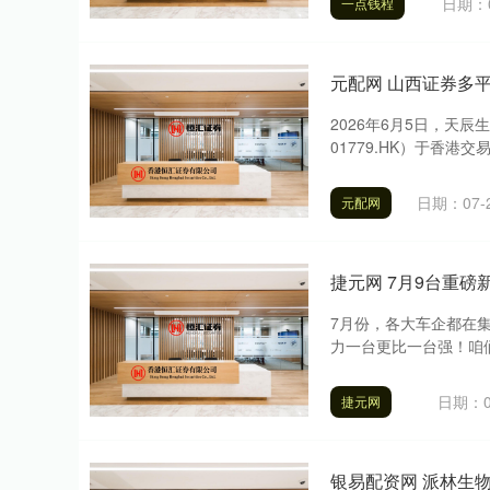
日期：0
一点钱程
元配网 山西证券多
2026年6月5日，天
01779.HK）于香港
日期：07-
元配网
捷元网 7月9台重
7月份，各大车企都在
力一台更比一台强！咱们
日期：0
捷元网
银易配资网 派林生物涨