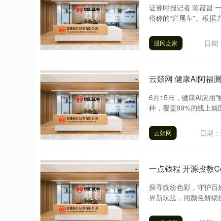
证券时报记者 陈霞昌
俗称的“烂尾车”。根据力
日期：
股民之家
云燚网 健康AI阿福
6月15日，健康AI应用
种，覆盖99%的线上就
日期：0
云燚网
一点钱程 开源投教C
探寻缤纷色彩，守护百姓财
界新玩法，用颜色解锁投资认