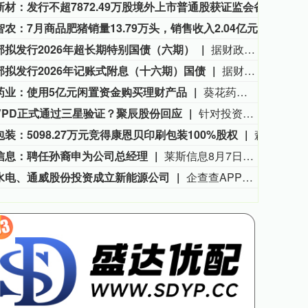
彤程新材：发行不超7872.49万股境外上市普通股获证监会备案
彤程
3563.12
基金指数
72
47.56
1.35%
农：7月商品肥猪销量13.79万头，销售收入2.04亿元
京基智
部拟发行2026年超长期特别国债（六期）
据财政部8月7日消息，财政部拟发行2026年超长期特别国债（六期）。本期国债为30年期固定利率附息债。本期国债竞争性招标面值总额730亿元，不进行甲类成员追加投标。招标时间为2026年8月14日上午10:35至11:35。招标结束至2026年8月17日进行分销，8月19日起上市交易。
部拟发行2026年记账式附息（十六期）国债
据财政部8月7日消息，财政部拟发行2026年记账式附息（十六期）国债。本期国债为10年期固定利率附息债。本期国债竞争性招标面值总额900亿元，进行甲类成员追加投标。招标时间为2026年8月14日上午10:35至11:35。招标结束至2026年8月17日进行分销，8月19日起上市交易。
药业：使用5亿元闲置资金购买理财产品
葵花药业公告称，公司此前决定使用不超20亿元闲置自有资金进行现金管理，有效期12个月。近日，公司使用5亿元购买理财产品，其中2亿元购买招商银行聚益生金系列公司（35天）B款理财计划，3亿元购买信银理财安盈象固收稳健两个月持有期47号理财产品。截至公告日，公司现金管理未到期金额为1.68亿元（含本次）。
VPD正式通过三星验证？聚辰股份回应
针对投资者关于“ 市场传公司VPD正式通过三星验证，应用于企业级和CXL，该产品高单价，超高毛利，公司领先对手1年以上，未来随着三星SSD放量，利润弹性巨大请问以上信息是否属实？ ”的提问，聚辰股份8月7日在互动平台回应称，公司VPD芯片已顺利通过目标客户的测试认证，并将搭载在目标客户的模组样品上，分发给各终端客户进行测试验证。
装：5098.27万元竞得康恩贝印刷包装100%股权
森林包装公告称，8月6日，公司以5098.27万元在浙江产权交易所公开竞拍，中标康恩贝持有的康恩贝印刷包装100%股权。截至2025年12月31日，该公司净资产4443.93万元，评估价值为5278.27万元。本次交易不构成关联及重大资产重组，竞拍价占公司最近一期经审计资产的1.09%，无需提交审议。公司需于8月13日前签署交易合同，预计对2026年及未来业绩影响较小。
信息：聘任孙裔申为公司总经理
莱斯信息8月7日公告，公司当天召开第六届董事会第八次会议，审议通过了《关于聘任公司高级管理人员的议案》。经公司董事会提名委员会对高级管理人员候选人任职资格审查，董事会同意聘任孙裔申为公司总经理，任期期限自本次董事会审议通过之日起至公司第六届董事会任期届满之日止。公司常务副总经理程先峰不再代行总经理职责。
水电、通威股份投资成立新能源公司
企查查APP显示，近日，华能澜沧江（施甸）新能源有限公司成立，经营范围包含：电气设备修理；电动汽车充电基础设施运营；新兴能源技术研发；风力发电技术服务等。企查查股权穿透显示，该公司由华能水电全资子公司华能澜沧江新能源有限公司、通威股份旗下通威智慧能源（四川）有限公司共同持股。