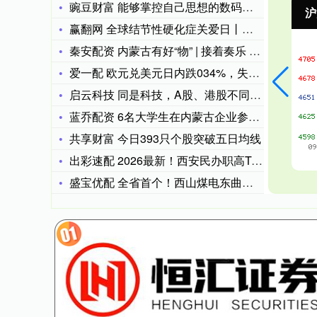
豌豆财富 能够掌控自己思想的数码组合
沪深300
4694.44
北
43.13
0.93%
赢翻网 全球结节性硬化症关爱日丨带您认识“蝴蝶结症”，让罕见
秦安配资 内蒙古有好“物” | 接着奏乐 接着舞!
爱一配 欧元兑美元日内跌034%，失守116_每日经济新闻
启云科技 同是科技，A股、港股不同命？
蓝乔配资 6名大学生在内蒙古企业参观学习时意外溺亡
共享财富 今日393只个股突破五日均线
出彩速配 2026最新！西安民办职高TOP5排名｜5 校评分
盛宝优配 全省首个！西山煤电东曲矿为矿井应急加装“第三心脏”