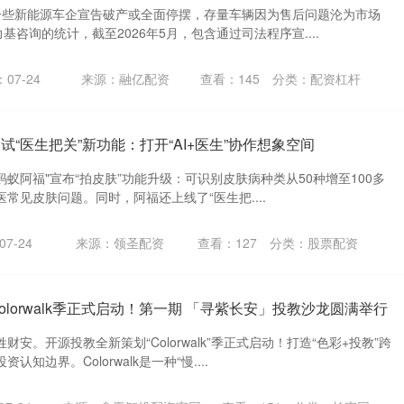
 一些新能源车企宣告破产或全面停摆，存量车辆因为售后问题沦为市场
基咨询的统计，截至2026年5月，包含通过司法程序宣....
07-24
来源：融亿配资
查看：
145
分类：
配资杠杆
测试“医生把关”新功能：打开“AI+医生”协作想象空间
"蚂蚁阿福"宣布“拍皮肤”功能升级：可识别皮肤病种类从50种增至100多
医常见皮肤问题。同时，阿福还上线了“医生把....
7-24
来源：领圣配资
查看：
127
分类：
股票配资
olorwalk季正式启动！第一期 「寻紫长安」投教沙龙圆满举行
安。开源投教全新策划“Colorwalk”季正式启动！打造“色彩+投教”跨
知边界。Colorwalk是一种“慢....