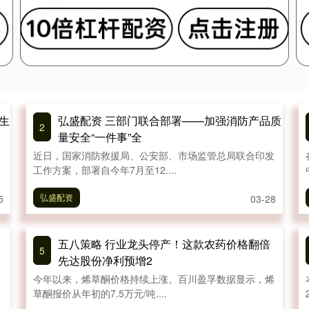
生
弘盛配资 三部门联合部署——加强消防产品质
2
量安全“一件事”全
近日，国家消防救援局、公安部、市场监管总局联合印发
工作方案，部署自今年7月至12....
弘盛配资
5
03-28
五八策略 行业龙头停产！这款农药价格翻倍
5
先达股份净利预增2
今年以来，烯草酮价格持续上涨。百川盈孚数据显示，烯
草酮报价从年初的7.5万元/吨....