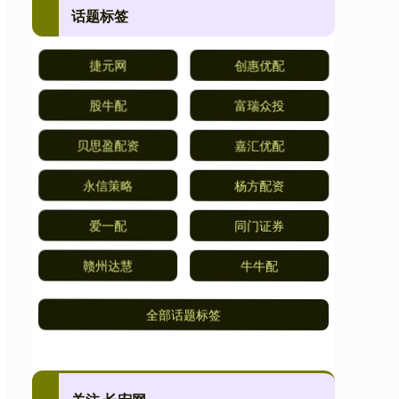
话题标签
捷元网
创惠优配
股牛配
富瑞众投
贝思盈配资
嘉汇优配
永信策略
杨方配资
爱一配
同门证券
赣州达慧
牛牛配
全部话题标签