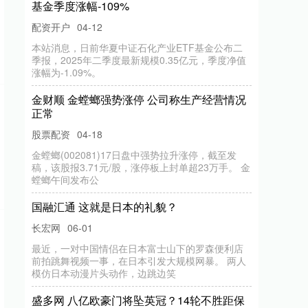
基金季度涨幅-109%
配资开户
04-12
本站消息，日前华夏中证石化产业ETF基金公布二
季报，2025年二季度最新规模0.35亿元，季度净值
涨幅为-1.09%。
金财顺 金螳螂强势涨停 公司称生产经营情况
正常
股票配资
04-18
金螳螂(002081)17日盘中强势拉升涨停，截至发
稿，该股报3.71元/股，涨停板上封单超23万手。 金
螳螂午间发布公
国融汇通 这就是日本的礼貌？
长宏网
06-01
最近，一对中国情侣在日本富士山下的罗森便利店
前拍跳舞视频一事，在日本引发大规模网暴。 两人
模仿日本动漫片头动作，边跳边笑
盛多网 八亿欧豪门将坠英冠？14轮不胜距保